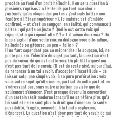
procède au fond d’un bruit halluciné, il en sera question à
plusieurs reprises : « J’entends partout marcher /
j’entends qu’on claque des portes / j’entends battre une
fenêtre à l’étage supérieur »), le malaise est d’emblée
confirmé, – et c’est un soupçon, en réalité, qui commence à
naître : qui parle au juste ? Quelle est cette voix qui
répond, et à qui répond-elle ? Y a-t-il même deux voix ? Ou
bien s’agit-il d’une seule voix en dialogue avec elle-même,
hallucinée ou gâteuse, un peu « folle » ?
Il ne faut cependant pas se méprendre : le soupçon, ici, ne
porte pas sur l’identité du sujet parlant, la question n’est
pas de savoir de qui est cette voix. Ou plutôt la question
n’est pas tant de le savoir. (Il est du reste aisé, aujourd’hui,
de renoncer à un tel savoir, d’accepter l’incertitude – de
laisser cela, une simple voix, à sa pure profération : voix
sans autre sujet qu’elle-même, partant de nulle part et ne
s’adressant pas, sans autre intention ou visée que de
seulement s’énoncer. C’est presque devenu la convention
d’un certain récit moderne lorsqu’il ne se réfère plus qu’à
lui seul et ne se sent plus le droit que d’énoncer la seule
possibilité, fragile, menacée, à la limite asphyxiée,
d’énoncer). La question n’est donc pas tant de savoir de qui