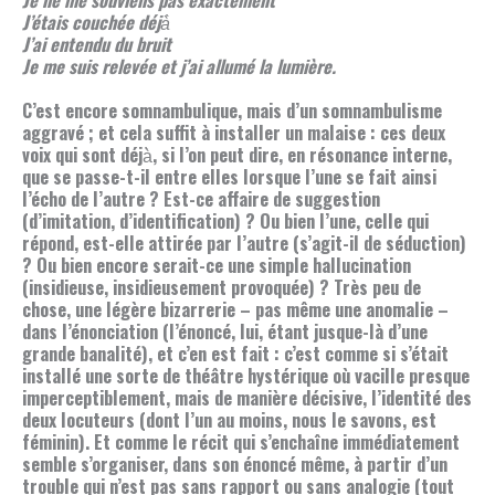
J’étais couchée déjà̀
J’ai entendu du bruit
Je me suis relevée et j’ai allumé la lumière.
C’est encore somnambulique, mais d’un somnambulisme
aggravé ; et cela suffit à installer un malaise : ces deux
voix qui sont déjà̀, si l’on peut dire, en résonance interne,
que se passe-t-il entre elles lorsque l’une se fait ainsi
l’écho de l’autre ? Est-ce affaire de suggestion
(d’imitation, d’identification) ? Ou bien l’une, celle qui
répond, est-elle attirée par l’autre (s’agit-il de séduction)
? Ou bien encore serait-ce une simple hallucination
(insidieuse, insidieusement provoquée) ? Très peu de
chose, une légère bizarrerie – pas même une anomalie –
dans l’énonciation (l’énoncé, lui, étant jusque-là d’une
grande banalité), et c’en est fait : c’est comme si s’était
installé une sorte de théâtre hystérique où vacille presque
imperceptiblement, mais de manière décisive, l’identité des
deux locuteurs (dont l’un au moins, nous le savons, est
féminin). Et comme le récit qui s’enchaîne immédiatement
semble s’organiser, dans son énoncé même, à partir d’un
trouble qui n’est pas sans rapport ou sans analogie (tout