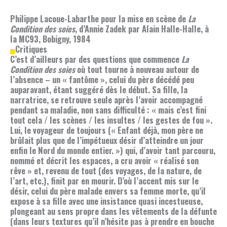
Philippe Lacoue-Labarthe pour la mise en scène de
La
Condition des soies
, d’Annie Zadek par Alain Halle-Halle, à
la MC93, Bobigny, 1984
Critiques
C’est d’ailleurs par des questions que commence
La
Condition des soies
où tout tourne à nouveau autour de
l’absence – un « fantôme », celui du père décédé peu
auparavant, étant suggéré dès le début. Sa fille, la
narratrice, se retrouve seule après l’avoir accompagné
pendant sa maladie, non sans difficulté : « mais c’est fini
tout cela / les scènes / les insultes / les gestes de fou ».
Lui, le voyageur de toujours (« Enfant déjà, mon père ne
brûlait plus que de l’impétueux désir d’atteindre un jour
enfin le Nord du monde entier. ») qui, d’avoir tant parcouru,
nommé et décrit les espaces, a cru avoir « réalisé son
rêve » et, revenu de tout (des voyages, de la nature, de
l’art, etc.), finit par en mourir. D’où l’accent mis sur le
désir, celui du père malade envers sa femme morte, qu’il
expose à sa fille avec une insistance quasi incestueuse,
plongeant au sens propre dans les vêtements de la défunte
(dans leurs textures qu’il n’hésite pas à prendre en bouche