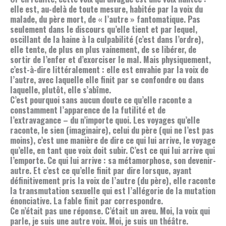
elle est, au-delà de toute mesure, habitée par la voix du
malade, du père mort, de « l’autre » fantomatique. Pas
seulement dans le discours qu’elle tient et par lequel,
oscillant de la haine à la culpabilité (c’est dans l’ordre),
elle tente, de plus en plus vainement, de se libérer, de
sortir de l’enfer et d’exorciser le mal. Mais physiquement,
c’est-à-dire littéralement : elle est envahie par la voix de
l’autre, avec laquelle elle finit par se confondre ou dans
laquelle, plutôt, elle s’abîme.
C’est pourquoi sans aucun doute ce qu’elle raconte a
constamment l’apparence de la futilité et de
l’extravagance – du n’importe quoi. Les voyages qu’elle
raconte, le sien (imaginaire), celui du père (qui ne l’est pas
moins), c’est une manière de dire ce qui lui arrive, le voyage
qu’elle, en tant que voix doit subir. C’est ce qui lui arrive qui
l’emporte. Ce qui lui arrive : sa métamorphose, son devenir-
autre. Et c’est ce qu’elle finit par dire lorsque, ayant
définitivement pris la voix de l’autre (du père), elle raconte
la transmutation sexuelle qui est l’allégorie de la mutation
énonciative. La fable finit par correspondre.
Ce n’était pas une réponse. C’était un aveu. Moi, la voix qui
parle, je suis une autre voix. Moi, je suis un théâtre.