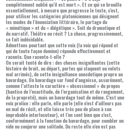
complètement oublié qu’il est mort ». Et ce qui se brouille
essentiellement, à mesure que progresse le texte, c’est,
pour utiliser les catégories platoniciennes qui désignent
les modes de l’énonciation littéraire, le partage du
« mimétique » et du « diégétique ». Soit du dramatique et
du narratif. Théâtre ou récit ? La chose, progressivement,
se fait indécidable.
Admettons pourtant que cette voix (la voix qui répond et
qui de toute façon domine) réponde effectivement et
raconte. Que raconte-t-elle ?
On serait tenté de dire : des choses insignifiantes (cette
histoire de bruit, au départ, portes qui claquent ou volets
mal arrimés), de cette insignifiance anecdotique propre au
bavardage. Un bavardage sur fond d’angoisse, assurément,
comme l’atteste le caractère « obsessionnel » du propos
(hantise de l’exactitude, de l’organisation et du rangement,
de la propreté), mais un bavardage tout de même. C’est une
voix prolixe : elle parle, elle parle (elle n’est d’ailleurs pas
en mal de récit, et elle laisse très peu de place à son
improbable interlocuteur), et l’on sent bien que c’est,
conformément à la fonction du bavardage, pour combler un
vide ou conjurer une solitude. Du reste elle n’en est pas