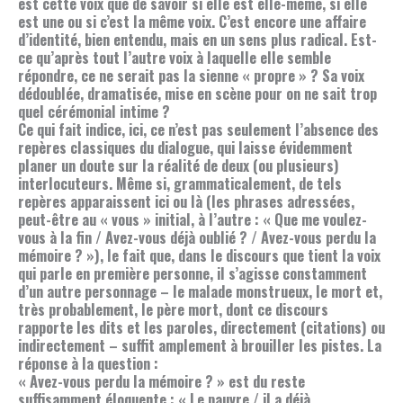
est cette voix que de savoir si elle est elle-même, si elle
est une ou si c’est la même voix. C’est encore une affaire
d’identité, bien entendu, mais en un sens plus radical. Est-
ce qu’après tout l’autre voix à laquelle elle semble
répondre, ce ne serait pas la sienne « propre » ? Sa voix
dédoublée, dramatisée, mise en scène pour on ne sait trop
quel cérémonial intime ?
Ce qui fait indice, ici, ce n’est pas seulement l’absence des
repères classiques du dialogue, qui laisse évidemment
planer un doute sur la réalité de deux (ou plusieurs)
interlocuteurs. Même si, grammaticalement, de tels
repères apparaissent ici ou là (les phrases adressées,
peut-être au « vous » initial, à l’autre : « Que me voulez-
vous à la fin / Avez-vous déjà oublié ? / Avez-vous perdu la
mémoire ? »), le fait que, dans le discours que tient la voix
qui parle en première personne, il s’agisse constamment
d’un autre personnage – le malade monstrueux, le mort et,
très probablement, le père mort, dont ce discours
rapporte les dits et les paroles, directement (citations) ou
indirectement – suffit amplement à brouiller les pistes. La
réponse à la question :
« Avez-vous perdu la mémoire ? » est du reste
suffisamment éloquente : « Le pauvre / il a déjà