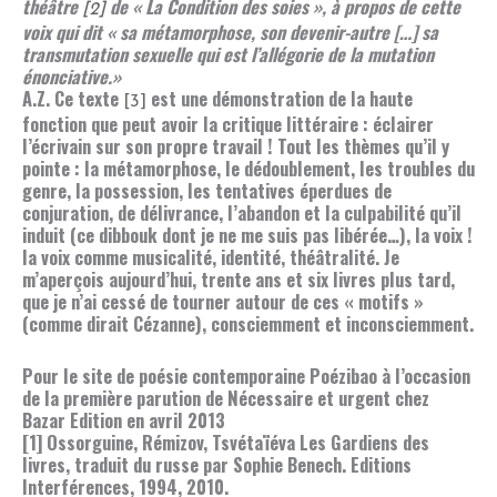
théâtre
de « La Condition des soies », à propos de cette
[2]
voix qui dit « sa métamorphose, son devenir-autre […] sa
transmutation sexuelle qui est l’allégorie de la mutation
énonciative.»
A.Z. Ce texte
est une démonstration de la haute
[3]
fonction que peut avoir la critique littéraire : éclairer
l’écrivain sur son propre travail ! Tout les thèmes qu’il y
pointe : la métamorphose, le dédoublement, les troubles du
genre, la possession, les tentatives éperdues de
conjuration, de délivrance, l’abandon et la culpabilité qu’il
induit (ce dibbouk dont je ne me suis pas libérée…), la voix !
la voix comme musicalité, identité, théâtralité. Je
m’aperçois aujourd’hui, trente ans et six livres plus tard,
que je n’ai cessé de tourner autour de ces « motifs »
(comme dirait Cézanne), consciemment et inconsciemment.
Pour le site de poésie contemporaine Poézibao à l’occasion
de la première parution de Nécessaire et urgent chez
Bazar Edition en avril 2013
[1] Ossorguine, Rémizov, Tsvétaïéva Les Gardiens des
livres, traduit du russe par Sophie Benech. Editions
Interférences, 1994, 2010.