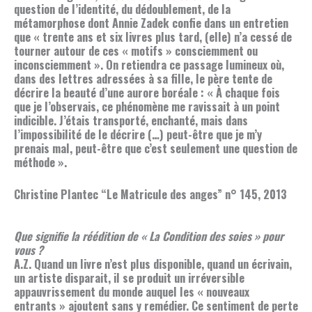
question de l’identité, du dédoublement, de la
métamorphose dont Annie Zadek confie dans un entretien
que « trente ans et six livres plus tard, (elle) n’a cessé de
tourner autour de ces « motifs » consciemment ou
inconsciemment ». On retiendra ce passage lumineux où,
dans des lettres adressées à sa fille, le père tente de
décrire la beauté d’une aurore boréale : « À chaque fois
que je l’observais, ce phénomène me ravissait à un point
indicible. J’étais transporté, enchanté, mais dans
l’impossibilité de le décrire (…) peut-être que je m’y
prenais mal, peut-être que c’est seulement une question de
méthode ».
Christine Plantec “Le Matricule des anges” n° 145, 2013
Que signifie la réédition de « La Condition des soies » pour
vous ?
A.Z. Quand un livre n’est plus disponible, quand un écrivain,
un artiste disparait, il se produit un irréversible
appauvrissement du monde auquel les « nouveaux
entrants » ajoutent sans y remédier. Ce sentiment de perte