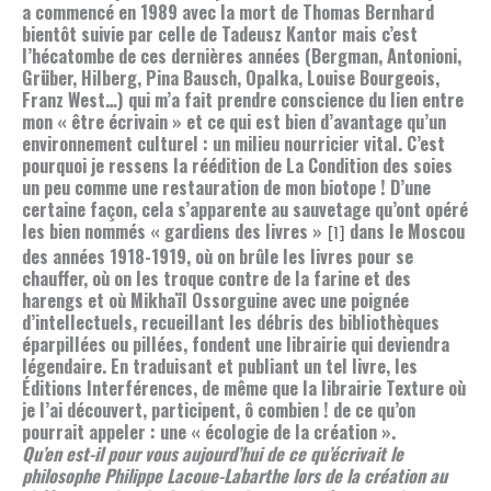
a commencé en 1989 avec la mort de Thomas Bernhard
bientôt suivie par celle de Tadeusz Kantor mais c’est
l’hécatombe de ces dernières années (Bergman, Antonioni,
Grüber, Hilberg, Pina Bausch, Opalka, Louise Bourgeois,
Franz West…) qui m’a fait prendre conscience du lien entre
mon « être écrivain » et ce qui est bien d’avantage qu’un
environnement culturel : un milieu nourricier vital. C’est
pourquoi je ressens la réédition de La Condition des soies
un peu comme une restauration de mon biotope ! D’une
certaine façon, cela s’apparente au sauvetage qu’ont opéré
les bien nommés « gardiens des livres »
dans le Moscou
[1]
des années 1918-1919, où on brûle les livres pour se
chauffer, où on les troque contre de la farine et des
harengs et où Mikhaïl Ossorguine avec une poignée
d’intellectuels, recueillant les débris des bibliothèques
éparpillées ou pillées, fondent une librairie qui deviendra
légendaire. En traduisant et publiant un tel livre, les
Éditions Interférences, de même que la librairie Texture où
je l’ai découvert, participent, ô combien ! de ce qu’on
pourrait appeler : une « écologie de la création ».
Qu’en est-il pour vous aujourd’hui de ce qu’écrivait le
philosophe Philippe Lacoue-Labarthe lors de la création au