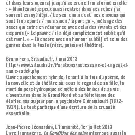
et dans leurs odeurs) jusqu’à se croire transformé en elle
: « Maintenant je peux aussi rentrer dans ses robes j’ai
souvent essayé déjà. / Le seul ennui c’est mes cheveux qui
sont trop courts / mais sinon / à part ça », mélange des
sexes qui entre en résonance avec celui des vivants et des
disparus (« Le pauvre / il a déjà complètement oublié qu’il
est mort. » – là encore avec un humour subtil) et celui des
genres dans le texte (récit, poésie et théâtre).
Bruno Fern, Sitaudis.fr, 7 mai 2013
http://www.sitaudis.fr/Parutions/necessaire-et-urgent-d-
annie-zadek.php
Œuvre superbement hybride, tenant à la fois du poème, de
la nouvelle et du théâtre où, sous le regard de sa fille, la
mort du père hydropique se mêle à des bribes de sa vie
d’aventures dans le Grand Nord et au fétichisme des
étoffes mis au jour par le psychiatre Clérambault (1872-
1934). Le tout participe d’une écriture de la cruauté
essentielle.
Jean-Pierre Léonardini, L’Humanité, 1er juillet 2013
Livre transgenre,
La Condition des soies
interroge aussi la