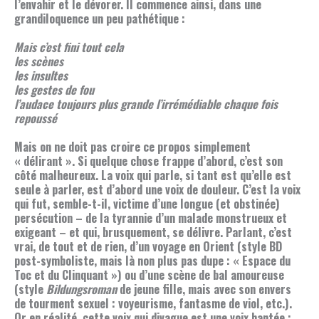
l’envahir et le dévorer. Il commence ainsi, dans une
grandiloquence un peu pathétique :
Mais c’est fini tout cela
les scènes
les insultes
les gestes de fou
l’audace toujours plus grande l’irrémédiable chaque fois
repoussé
Mais on ne doit pas croire ce propos simplement
« délirant ». Si quelque chose frappe d’abord, c’est son
côté malheureux. La voix qui parle, si tant est qu’elle est
seule à parler, est d’abord une voix de douleur. C’est la voix
qui fut, semble-t-il, victime d’une longue (et obstinée)
persécution – de la tyrannie d’un malade monstrueux et
exigeant – et qui, brusquement, se délivre. Parlant, c’est
vrai, de tout et de rien, d’un voyage en Orient (style BD
post-symboliste, mais là non plus pas dupe : « Espace du
Toc et du Clinquant ») ou d’une scène de bal amoureuse
(style
Bildungsroman
de jeune fille, mais avec son envers
de tourment sexuel : voyeurisme, fantasme de viol, etc.).
Or en réalité, cette voix qui divague est une voix hantée :