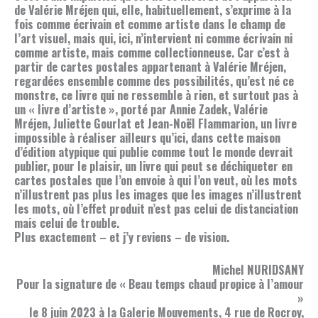
de Valérie Mréjen qui, elle, habituellement, s’exprime à la
fois comme écrivain et comme artiste dans le champ de
l’art visuel, mais qui, ici, n’intervient ni comme écrivain ni
comme artiste, mais comme collectionneuse. Car c’est à
partir de cartes postales appartenant à Valérie Mréjen,
regardées ensemble comme des possibilités, qu’est né ce
monstre, ce livre qui ne ressemble à rien, et surtout pas à
un « livre d’artiste », porté par Annie Zadek, Valérie
Mréjen, Juliette Gourlat et Jean-Noël Flammarion, un livre
impossible à réaliser ailleurs qu’ici, dans cette maison
d’édition atypique qui publie comme tout le monde devrait
publier, pour le plaisir, un livre qui peut se déchiqueter en
cartes postales que l’on envoie à qui l’on veut, où les mots
n’illustrent pas plus les images que les images n’illustrent
les mots, où l’effet produit n’est pas celui de distanciation
mais celui de trouble.
Plus exactement – et j’y reviens – de vision.
Michel NURIDSANY
Pour la signature de « Beau temps chaud propice à l’amour
»
le 8 juin 2023 à la Galerie Mouvements, 4 rue de Rocroy,