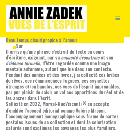
Aller
au
contenu
Beau temps chaud propice à l’amour
Sur
Il arrive qu’une phrase s’extrait du texte en cours
d’écriture, exigeant, par sa
capacité évocatrice
et son
évidence formelle,
d’être regardée comme une image
mentale autonome, autant que lue dans son contexte.
Pendant des années et des livres, j’ai collecté ces bribes
de rêves, ces réminiscences fugaces, ces saynettes
étranges et/ou banales, ces vues de l’esprit imprenables,
par pur plaisir de saisir au vol ces apparitions du réel et de
les ancrer dans l’écrit.
Sollicité en 2022,
Marval-RueVisconti
en accepte
[1]
d’emblée l’accueil éditorial comme
Valérie Mréjen
,
l’accompagnement iconographique sous forme de cartes
postales issues de sa collection et dont la colorisation
saturée rend exotiques les paysages les plus familiers.