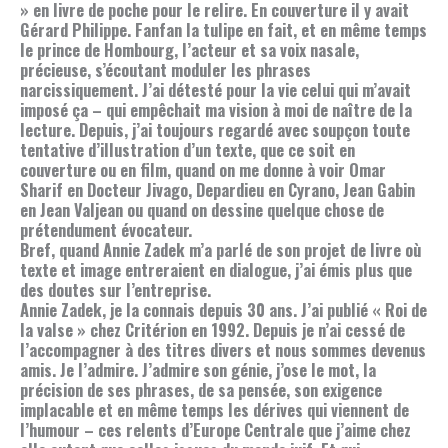
» en livre de poche pour le relire. En couverture il y avait
Gérard Philippe. Fanfan la tulipe en fait, et en même temps
le prince de Hombourg, l’acteur et sa voix nasale,
précieuse, s’écoutant moduler les phrases
narcissiquement. J’ai détesté pour la vie celui qui m’avait
imposé ça – qui empêchait ma vision à moi de naître de la
lecture. Depuis, j’ai toujours regardé avec soupçon toute
tentative d’illustration d’un texte, que ce soit en
couverture ou en film, quand on me donne à voir Omar
Sharif en Docteur Jivago, Depardieu en Cyrano, Jean Gabin
en Jean Valjean ou quand on dessine quelque chose de
prétendument évocateur.
Bref, quand Annie Zadek m’a parlé de son projet de livre où
texte et image entreraient en dialogue, j’ai émis plus que
des doutes sur l’entreprise.
Annie Zadek, je la connais depuis 30 ans. J’ai publié « Roi de
la valse » chez Critérion en 1992. Depuis je n’ai cessé de
l’accompagner à des titres divers et nous sommes devenus
amis. Je l’admire. J’admire son génie, j’ose le mot, la
précision de ses phrases, de sa pensée, son exigence
implacable et en même temps les dérives qui viennent de
l’humour – ces relents d’Europe Centrale que j’aime chez