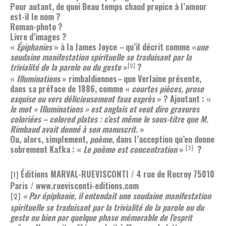
Pour autant, de quoi
Beau temps chaud propice à l’amour
est-il le nom ?
Roman-photo ?
Livre d’images ?
«
Épiphanies
» à la James Joyce
–
qu’il décrit comme «
une
soudaine manifestation spirituelle se traduisant par la
trivialité de la parole ou du geste
»
?
[2]
«
Illuminations
» rimbaldiennes
–
que Verlaine présente,
dans sa préface de 1886, comme «
courtes pièces, prose
exquise ou vers délicieusement faux exprès
» ? Ajoutant : «
le mot « Illuminations » est anglais et veut dire gravures
coloriées – colored plates : c’est même le sous-titre que M.
Rimbaud avait donné à son manuscrit.
»
Ou, alors, simplement,
poème
, dans l’acception qu’en donne
sobrement Kafka : «
Le poème est concentration
»
?
[3]
Éditions MARVAL-RUEVISCONTI / 4 rue de Rocroy 75010
[1]
Paris / www.ruevisconti-editions.com
« Par épiphanie, il entendait une soudaine manifestation
[2]
spirituelle se traduisant par la trivialité
de la parole ou du
geste ou bien par quelque phase mémorable de l’esprit