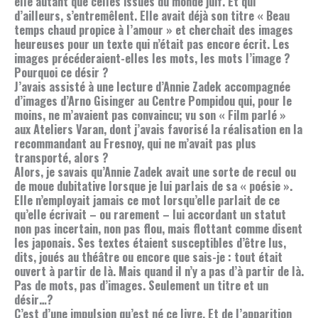
elle autant que celles issues du monde juif. Et qui
d’ailleurs, s’entremêlent. Elle avait déjà son titre « Beau
temps chaud propice à l’amour » et cherchait des images
heureuses pour un texte qui n’était pas encore écrit. Les
images précéderaient-elles les mots, les mots l’image ?
Pourquoi ce désir ?
J’avais assisté à une lecture d’Annie Zadek accompagnée
d’images d’Arno Gisinger au Centre Pompidou qui, pour le
moins, ne m’avaient pas convaincu; vu son « Film parlé »
aux Ateliers Varan, dont j’avais favorisé la réalisation en la
recommandant au Fresnoy, qui ne m’avait pas plus
transporté, alors ?
Alors, je savais qu’Annie Zadek avait une sorte de recul ou
de moue dubitative lorsque je lui parlais de sa « poésie ».
Elle n’employait jamais ce mot lorsqu’elle parlait de ce
qu’elle écrivait – ou rarement – lui accordant un statut
non pas incertain, non pas flou, mais flottant comme disent
les japonais. Ses textes étaient susceptibles d’être lus,
dits, joués au théâtre ou encore que sais-je : tout était
ouvert à partir de là. Mais quand il n’y a pas d’à partir de là.
Pas de mots, pas d’images. Seulement un titre et un
désir…?
C’est d’une impulsion qu’est né ce livre. Et de l’apparition