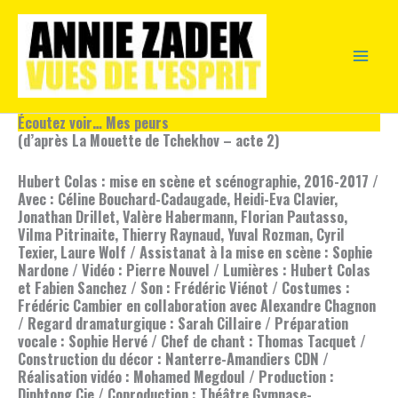
Aller
au
contenu
Écoutez voir… Mes peurs
(d’après La Mouette de Tchekhov – acte 2)
Hubert Colas : mise en scène et scénographie, 2016-2017 /
Avec : Céline Bouchard-Cadaugade, Heidi-Eva Clavier,
Jonathan Drillet, Valère Habermann, Florian Pautasso,
Vilma Pitrinaite, Thierry Raynaud, Yuval Rozman, Cyril
Texier, Laure Wolf / Assistanat à la mise en scène : Sophie
Nardone / Vidéo : Pierre Nouvel / Lumières : Hubert Colas
et Fabien Sanchez / Son : Frédéric Viénot / Costumes :
Frédéric Cambier en collaboration avec Alexandre Chagnon
/ Regard dramaturgique : Sarah Cillaire / Préparation
vocale : Sophie Hervé / Chef de chant : Thomas Tacquet /
Construction du décor : Nanterre-Amandiers CDN /
Réalisation vidéo : Mohamed Megdoul / Production :
Diphtong Cie / Coproduction : Théâtre Gymnase-